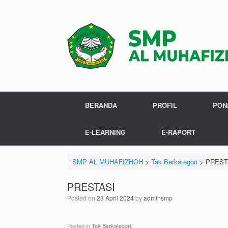
Skip
to
content
BERANDA
PROFIL
PON
E-LEARNING
E-RAPORT
SMP AL MUHAFIZHOH
>
Tak Berkategori
>
PREST
PRESTASI
Posted on
23 April 2024
by
adminsmp
Posted in
Tak Berkategori
.