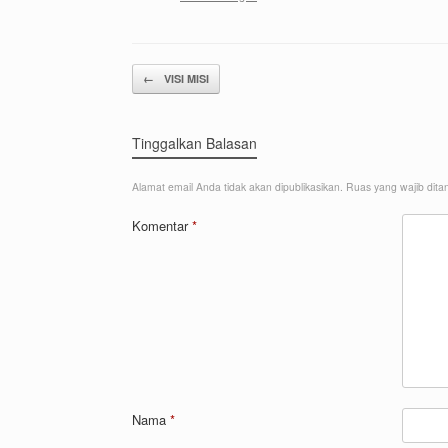
Post navigation
←
VISI MISI
Tinggalkan Balasan
Alamat email Anda tidak akan dipublikasikan.
Ruas yang wajib dita
Komentar
*
Nama
*